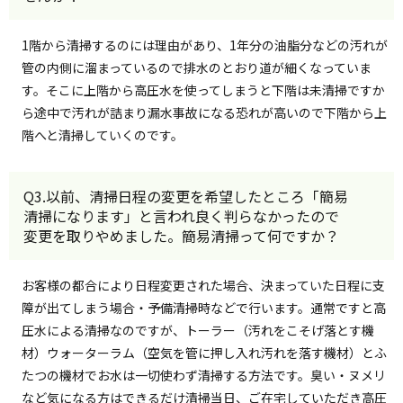
1階から清掃するのには理由があり、1年分の油脂分などの汚れが
管の内側に溜まっているので排水のとおり道が細くなっていま
す。そこに上階から高圧水を使ってしまうと下階は未清掃ですか
ら途中で汚れが詰まり漏水事故になる恐れが高いので下階から上
階へと清掃していくのです。
Q3.以前、清掃日程の変更を希望したところ「簡易
清掃になります」と言われ良く判らなかったので
変更を取りやめました。簡易清掃って何ですか？
お客様の都合により日程変更された場合、決まっていた日程に支
障が出てしまう場合・予備清掃時などで行います。通常ですと高
圧水による清掃なのですが、トーラー（汚れをこそげ落とす機
材）ウォーターラム（空気を管に押し入れ汚れを落す機材）とふ
たつの機材でお水は一切使わず清掃する方法です。臭い・ヌメリ
など気になる方はできるだけ清掃当日、ご在宅していただき高圧